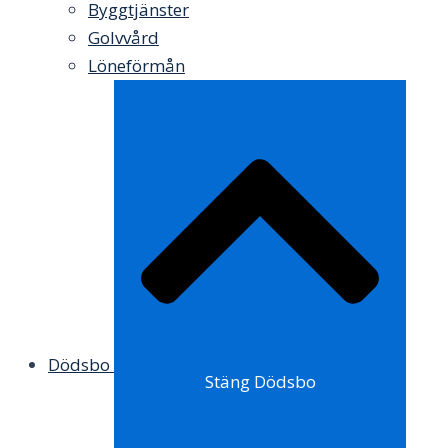
Byggtjänster
Golvvård
Löneförmån
Dödsbo
Stäng Dödsbo