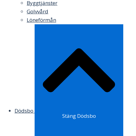
Byggtjänster
Golvvård
Löneförmån
Dödsbo
Stäng Dödsbo