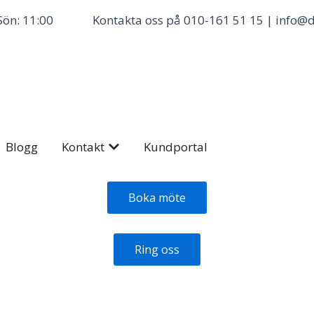
Sön: 11:00
Kontakta oss på 010-161 51 15 | info@d
 Priser
Öppna Kontakt
Blogg
Kontakt
Kundportal
Boka möte
Ring oss