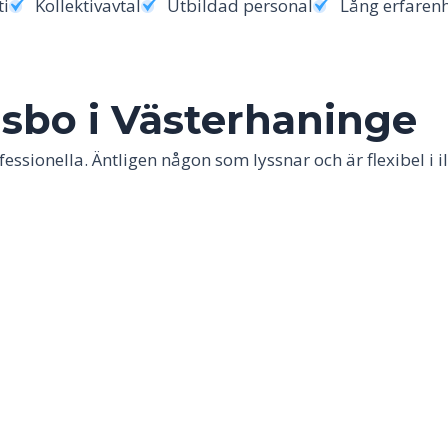
ti
Kollektivavtal
Utbildad personal
Lång erfaren
sbo i
Västerhaninge
essionella. Äntligen någon som lyssnar och är flexibel i i