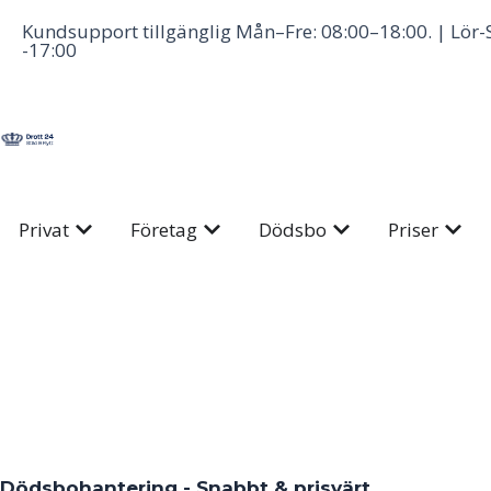
Hoppa
Kundsupport tillgänglig Mån–Fre: 08:00–18:00. | Lör-
till
-17:00
innehåll
Öppna Privat
Öppna Företag
Öppna Dödsbo
Öppna
Privat
Företag
Dödsbo
Priser
Dödsbohantering - Snabbt & prisvärt