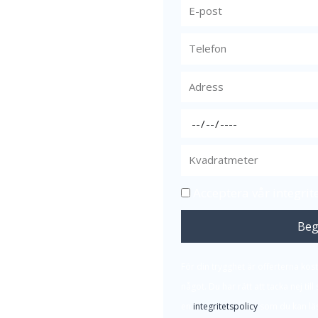
g och
älp
ör och sanerar en
av en mer omfattande
situationer där
kert skick inför
Acceptera vår integrit
Beg
 i Stockholm
på ett
ning.
För din trygghet är offerterna kost
är öppen
något. Du har rätt att tacka nej til
en
integritetspolicy
som du kan läs