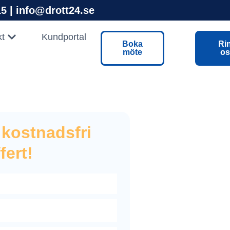
5 | info@drott24.se
Öppna Kontakt
kt
Kundportal
Boka
Ri
möte
os
 kostnadsfri
fert!