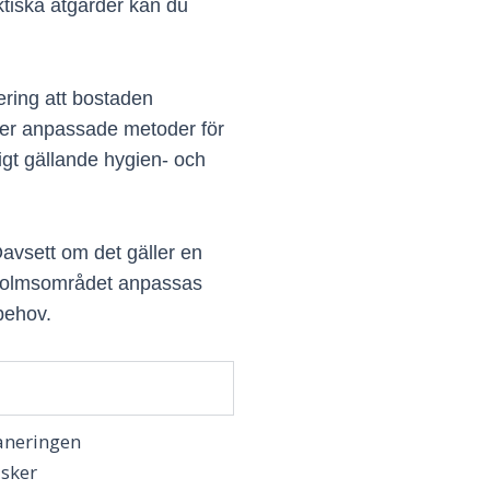
ktiska åtgärder kan du
ring att bostaden
nder anpassade metoder för
igt gällande hygien- och
Oavsett om det gäller en
ckholmsområdet anpassas
behov.
saneringen
isker