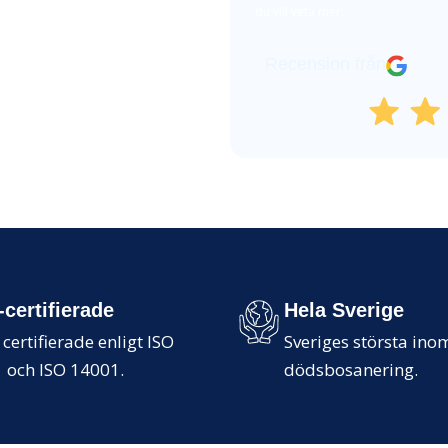
du vill veta mer.
Recension från
-certifierade
Hela Sverige
 certifierade enligt ISO
Sveriges största ino
 och ISO 14001.
dödsbosanering.