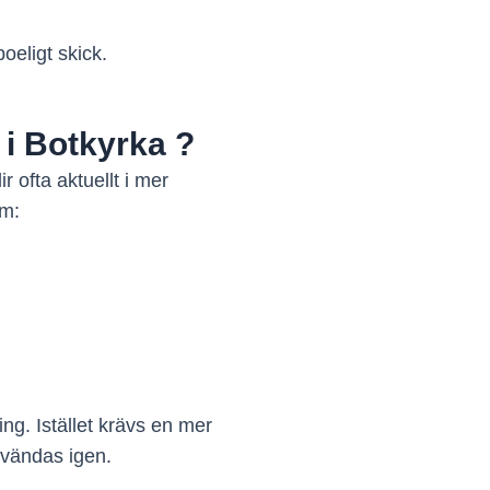
boeligt skick.
i Botkyrka ?
 ofta aktuellt i mer
om:
ng. Istället krävs en mer
nvändas igen.