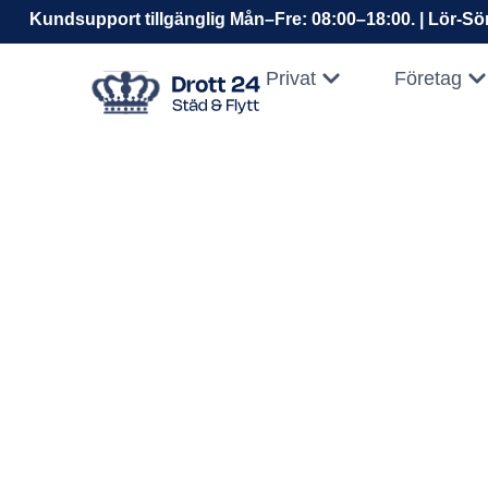
Hoppa
Kundsupport tillgänglig Mån–Fre: 08:00–18:00. | Lör-Sön
till
Öppna Privat
Öp
innehåll
Privat
Företag
Dödsbosanering