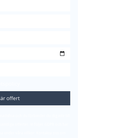
etspolicy
är offert
nadsfria och du förbinder du dig inte till
l samtliga offerter. Vi följer GDPR och har
a under våra villkor. Kontakta oss om