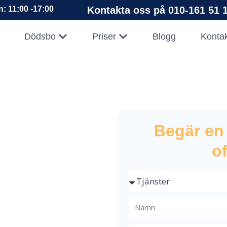
: 11:00 -17:00
Kontakta oss på 010-161 51 1
pna Företag
Öppna Dödsbo
Öppna Priser
Dödsbo
Priser
Blogg
Konta
Begär en
of
 i