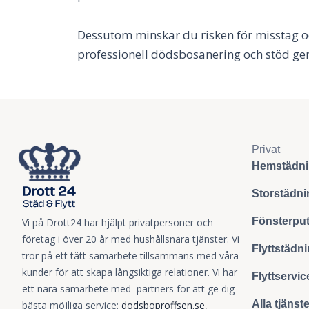
Dessutom minskar du risken för misstag o
professionell dödsbosanering och stöd ge
Privat
Hemstädn
Storstädni
Fönsterpu
Vi på Drott24 har hjälpt privatpersoner och
företag i över 20 år med hushållsnära tjänster. Vi
Flyttstädn
tror på ett tätt samarbete tillsammans med våra
kunder för att skapa långsiktiga relationer. Vi har
Flyttservic
ett nära samarbete med partners för att ge dig
Alla tjänst
bästa möjliga service:
dodsboproffsen.se
,