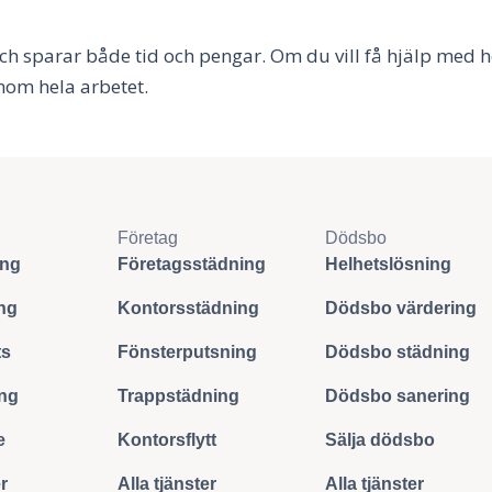
ch sparar både tid och pengar. Om du vill få hjälp med 
nom hela arbetet.
Företag
Dödsbo
ing
Företagsstädning
Helhetslösning
ng
Kontorsstädning
Dödsbo värdering
ts
Fönsterputsning
Dödsbo städning
ing
Trappstädning
Dödsbo sanering
e
Kontorsflytt
Sälja dödsbo
er
Alla tjänster
Alla tjänster