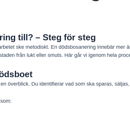
ng till? – Steg för steg
rbetet ske metodiskt. En dödsbosanering innebär mer än
aden från lukt eller smuts. Här går vi igenom hela proce
dödsboet
n överblick. Du identifierar vad som ska sparas, säljas,
 som: