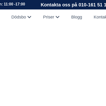
: 11:00 -17:00
Kontakta oss på 010-161 51 1
pna Företag
Öppna Dödsbo
Öppna Priser
Dödsbo
Priser
Blogg
Konta
dsbosanering till?