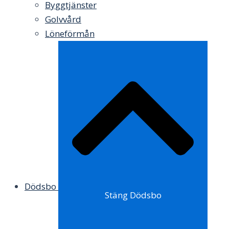
Byggtjänster
Golvvård
Löneförmån
Dödsbo
Stäng Dödsbo