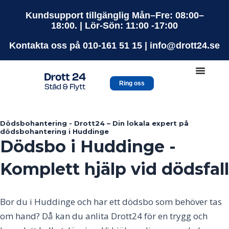
Hoppa
Kundsupport tillgänglig Mån–Fre: 08:00–
till
18:00. | Lör-Sön: 11:00 -17:00
innehåll
Kontakta oss på 010-161 51 15 | info@drott24.se
Ring oss
Dödsbohantering - Drott24 – Din lokala expert på
dödsbohantering i Huddinge
Dödsbo i Huddinge -
Komplett hjälp vid dödsfall
Bor du i
Huddinge
och har ett dödsbo som behöver tas
om hand? Då kan du anlita Drott24 för en trygg och