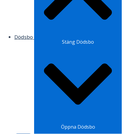
Dödsbo
Stäng Dödsbo
Öppna Dödsbo