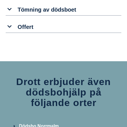
Tömning av dödsboet
Offert
Drott erbjuder även
dödsbohjälp på
följande orter
Dödsbo Norrmalm