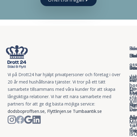
Pri
För
Dö
Ko
Inf
He
Fö
Hel
O
Bl
os
St
Ko
Dö
Int
Vi på Drott24 har hjälpt privatpersoner och företag i över
vä
Jo
Fö
Fö
Vil
20 år med hushållsnära tjänster. Vi tror på ett tätt
ho
Dö
fö
samarbete tillsammans med våra kunder för att skapa
Fly
Tr
os
långsiktiga relationer. Vi har ett nära samarbete med
st
Vil
partners för att ge dig bästa möjliga service:
Fly
Kon
Hål
Dö
ko
dodsboproffsen.se
,
Flyttlinjen.se
Tumbaantik.se
All
All
sa
Off
Mil
tjä
tjä
Säl
Un
IS