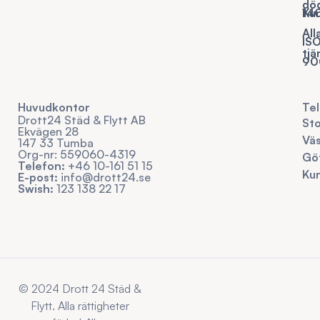
dö
Ku
14
All
IS
tjä
90
Huvudkontor
Te
Drott24 Städ & Flytt AB
Sto
Ekvägen 28
Väs
147 33 Tumba
Org-nr: 559060-4319
Gö
Telefon:
+46 10-161 51 15
Kun
E-post:
info@drott24.se
Swish:
123 138 22 17
© 2024 Drott 24 Städ &
Flytt. Alla rättigheter