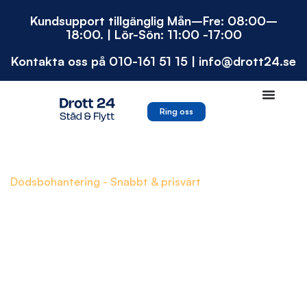
Hoppa
Kundsupport tillgänglig Mån–Fre: 08:00–
till
18:00. | Lör-Sön: 11:00 -17:00
innehåll
Kontakta oss på 010-161 51 15 | info@drott24.se
Ring oss
Dödsbohantering - Snabbt & prisvärt
Dödsbo i Sollentuna -
Komplett hjälp vid dödsfall
Bor du i Sollentunaområdet och har ett dödsbo. Anlita
en lokal leverantör, Drott24, för helhetslösning av
dödsbo. Slipp krånglet och anlita ett proffs. För att