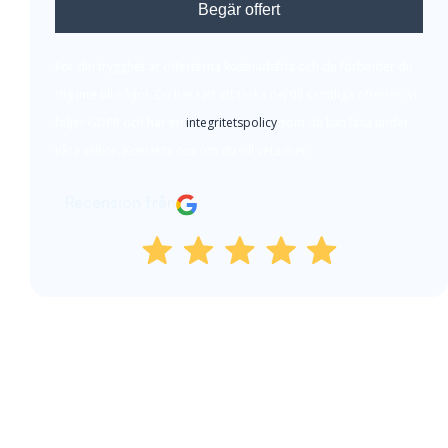
Begär offert
För din trygghet är offerterna kostnadsfria och du förbinder du
dig inte till något. Du har rätt att tacka nej till samtliga offerter. Vi
följer GDPR och har en
integritetspolicy
som du kan läsa under
våra villkor. Kontakta oss om du vill veta mer.
Recension från