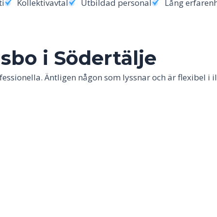
ti
Kollektivavtal
Utbildad personal
Lång erfaren
o i Södertälje
essionella. Äntligen någon som lyssnar och är flexibel i i