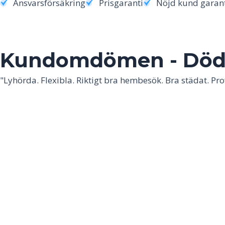
Ansvarsförsäkring
Prisgaranti
Nöjd kund garan
Kundomdömen - Dödsb
"Lyhörda. Flexibla. Riktigt bra hembesök. Bra städat. Prof