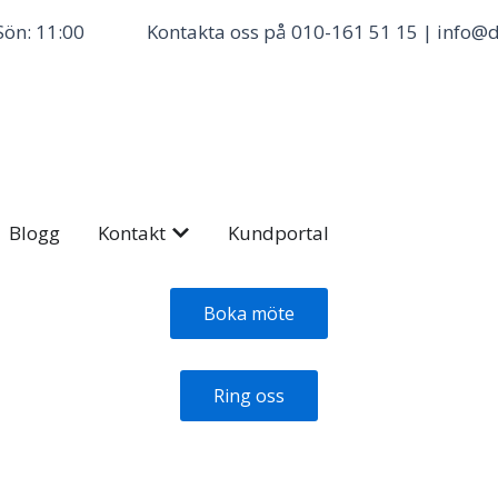
Sön: 11:00
Kontakta oss på 010-161 51 15 | info@d
 Priser
Öppna Kontakt
Blogg
Kontakt
Kundportal
Boka möte
Ring oss