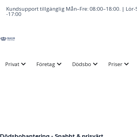
Hoppa
Kundsupport tillgänglig Mån–Fre: 08:00–18:00. | Lör-
till
-17:00
innehåll
Öppna Privat
Öppna Företag
Öppna Dödsbo
Öppna
Privat
Företag
Dödsbo
Priser
Dödsbohantering - Snabbt & prisvärt