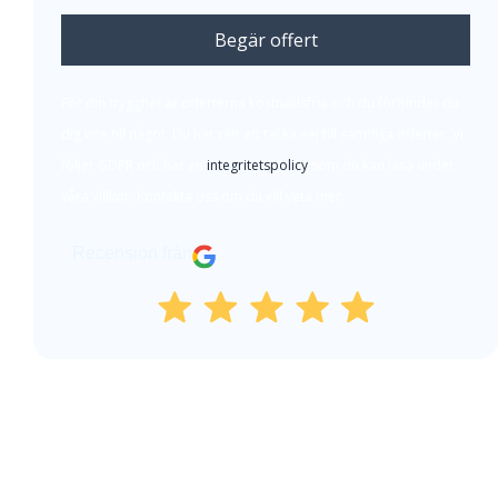
Begär offert
För din trygghet är offerterna kostnadsfria och du förbinder du
dig inte till något. Du har rätt att tacka nej till samtliga offerter. Vi
följer GDPR och har en
integritetspolicy
som du kan läsa under
våra villkor. Kontakta oss om du vill veta mer.
Recension från