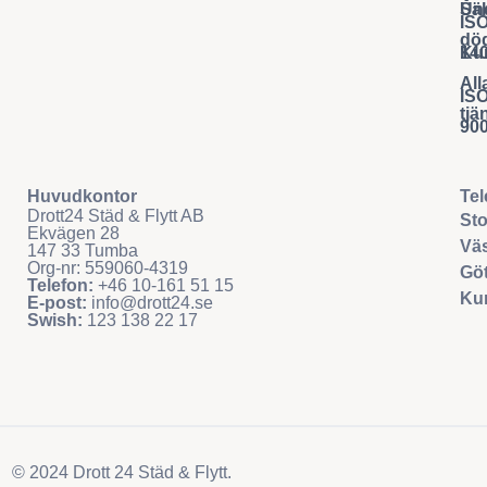
Säl
Und
IS
dö
Ku
14
All
IS
tjä
90
Huvudkontor
Tel
Drott24 Städ & Flytt AB
Sto
Ekvägen 28
Väs
147 33 Tumba
Org-nr: 559060-4319
Göt
Telefon:
+46 10-161 51 15
Ku
E-post:
info@drott24.se
Swish:
123 138 22 17
© 2024 Drott 24 Städ & Flytt.