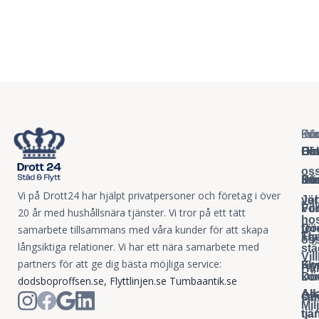
Pri
För
Dö
Kon
Inf
He
Fö
Hel
O
Bl
os
Sto
Ko
Dö
Int
Vi på Drott24 har hjälpt privatpersoner och företag i över
vär
Jo
Fö
Fö
Vil
20 år med hushållsnära tjänster. Vi tror på ett tätt
ho
Dö
för
samarbete tillsammans med våra kunder för att skapa
Fly
Tr
os
långsiktiga relationer. Vi har ett nära samarbete med
st
Vil
partners för att ge dig bästa möjliga service:
Fly
Kon
Hål
Dö
ko
dodsboproffsen.se
,
Flyttlinjen.se
Tumbaantik.se
All
All
sa
Off
Mil
tjä
tjä