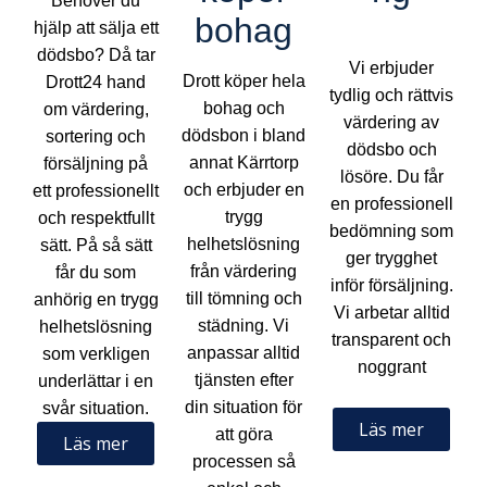
Behöver du
bohag
hjälp att sälja ett
dödsbo? Då tar
Vi erbjuder
Drott köper hela
Drott24 hand
tydlig och rättvis
bohag och
om värdering,
värdering av
dödsbon i bland
sortering och
dödsbo och
annat Kärrtorp
försäljning på
lösöre. Du får
och erbjuder en
ett professionellt
en professionell
trygg
och respektfullt
bedömning som
helhetslösning
sätt. På så sätt
ger trygghet
från värdering
får du som
inför försäljning.
till tömning och
anhörig en trygg
Vi arbetar alltid
städning. Vi
helhetslösning
transparent och
anpassar alltid
som verkligen
noggrant
tjänsten efter
underlättar i en
din situation för
svår situation.
Läs mer
att göra
Läs mer
processen så