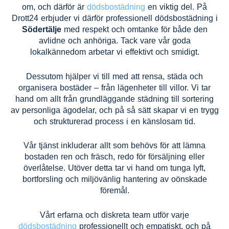
om, och därför är
dödsbostädning
en viktig del. På
Drott24 erbjuder vi därför professionell dödsbostädning i
Södertälje
med respekt och omtanke för både den
avlidne och anhöriga. Tack vare vår goda
lokalkännedom arbetar vi effektivt och smidigt.
Dessutom hjälper vi till med att rensa, städa och
organisera bostäder – från lägenheter till villor. Vi tar
hand om allt från grundläggande städning till sortering
av personliga ägodelar, och på så sätt skapar vi en trygg
och strukturerad process i en känslosam tid.
Vår tjänst inkluderar allt som behövs för att lämna
bostaden ren och fräsch, redo för försäljning eller
överlåtelse. Utöver detta tar vi hand om tunga lyft,
bortforsling och miljövänlig hantering av oönskade
föremål.
Vårt erfarna och diskreta team utför varje
dödsbostädning
professionellt och empatiskt, och på