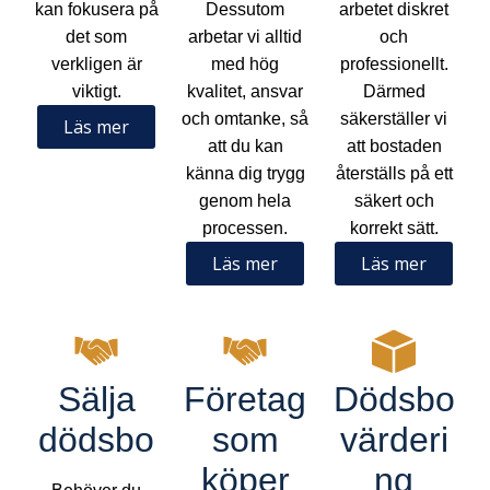
kan fokusera på
Dessutom
arbetet diskret
det som
arbetar vi alltid
och
verkligen är
med hög
professionellt.
viktigt.
kvalitet, ansvar
Därmed
och omtanke, så
säkerställer vi
Läs mer
att du kan
att bostaden
känna dig trygg
återställs på ett
genom hela
säkert och
processen.
korrekt sätt.
Läs mer
Läs mer
Sälja
Företag
Dödsbo
dödsbo
som
värderi
köper
ng