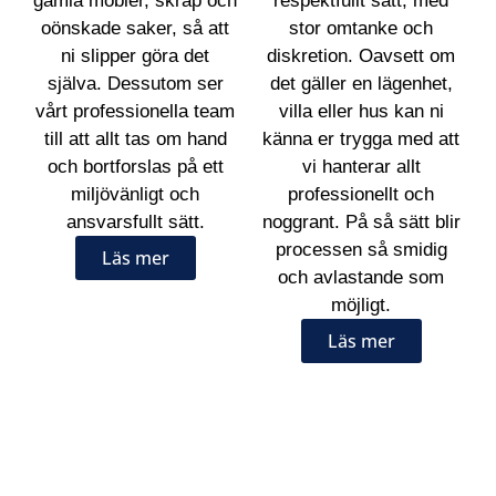
gamla möbler, skräp och
respektfullt sätt, med
oönskade saker, så att
stor omtanke och
ni slipper göra det
diskretion. Oavsett om
själva. Dessutom ser
det gäller en lägenhet,
vårt professionella team
villa eller hus kan ni
till att allt tas om hand
känna er trygga med att
och bortforslas på ett
vi hanterar allt
miljövänligt och
professionellt och
ansvarsfullt sätt.
noggrant. På så sätt blir
processen så smidig
Läs mer
och avlastande som
möjligt.
Läs mer