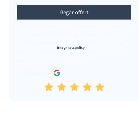
Begär offert
För din trygghet är offerterna kostnadsfria och du förbinder du dig
inte till något. Du har rätt att tacka nej till samtliga offerter. Vi
följer GDPR och har en
integritetspolicy
som du kan läsa under
våra villkor. Kontakta oss om du vill veta mer.
Recension från