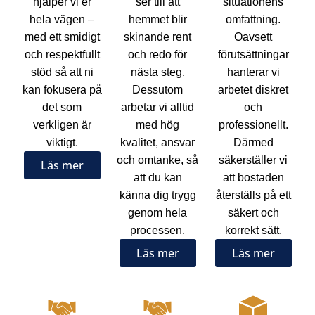
hjälper vi er
ser till att
situationens
hela vägen –
hemmet blir
omfattning.
med ett smidigt
skinande rent
Oavsett
och respektfullt
och redo för
förutsättningar
stöd så att ni
nästa steg.
hanterar vi
kan fokusera på
Dessutom
arbetet diskret
det som
arbetar vi alltid
och
verkligen är
med hög
professionellt.
viktigt.
kvalitet, ansvar
Därmed
och omtanke, så
säkerställer vi
Läs mer
att du kan
att bostaden
känna dig trygg
återställs på ett
genom hela
säkert och
processen.
korrekt sätt.
Läs mer
Läs mer