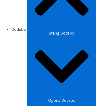
Dödsbo
Stäng Dödsbo
Öppna Dödsbo