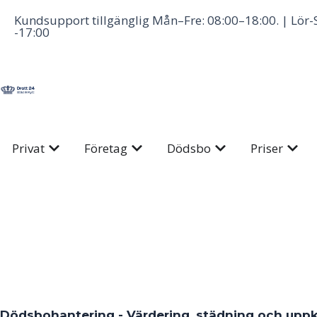
Hoppa
Kundsupport tillgänglig Mån–Fre: 08:00–18:00. | Lör-
till
-17:00
innehåll
Öppna Privat
Öppna Företag
Öppna Dödsbo
Öppna
Privat
Företag
Dödsbo
Priser
Dödsbohantering - Värdering, städning och uppk