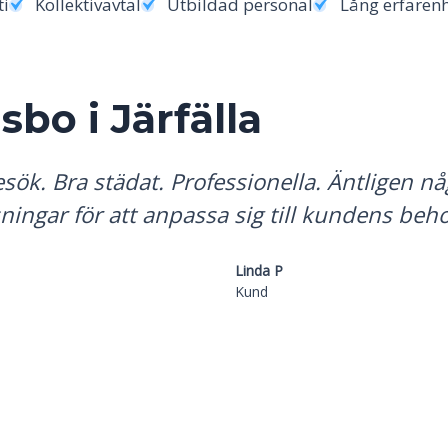
ti
Kollektivavtal
Utbildad personal
Lång erfaren
sbo i
Järfälla
sök. Bra städat. Professionella. Äntligen någ
sningar för att anpassa sig till kundens beho
Linda P
Kund