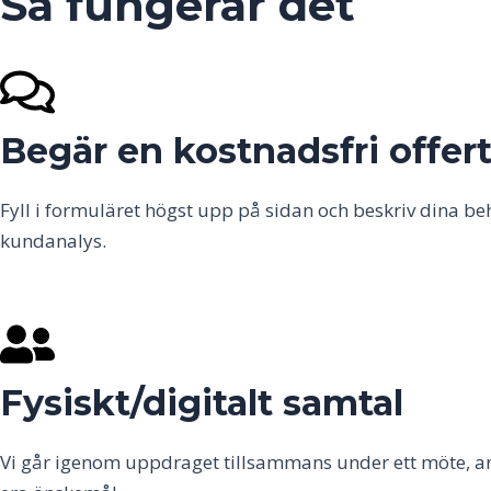
Så fungerar det
Begär en kostnadsfri offer
Fyll i formuläret högst upp på sidan och beskriv dina be
kundanalys.
Fysiskt/digitalt samtal
Vi går igenom uppdraget tillsammans under ett möte, anting