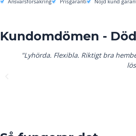
Ansvarsförsäkring
Prisgaranti
Nöjd kund garan
Kundomdömen - Död
"Lyhörda. Flexibla. Riktigt bra hembe
lö