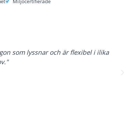
het
Miljöcertifierade
on som lyssnar och är flexibel i ilika
v."