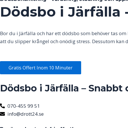
Dödsbo i Järfälla 
Bor du i
Järfälla
och har ett dödsbo som behöver tas om h
att du slipper krångel och onödig stress. Dessutom kan 
Gratis Offert Inom 10 Minuter
Dödsbo i Järfälla – Snabbt 
070-455 99 51
info@drott24.se