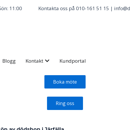
Sön: 11:00
Kontakta oss på 010-161 51 15 | info@d
 Priser
Öppna Kontakt
Blogg
Kontakt
Kundportal
Boka möte
Ring oss
öp av dödsbon i Järfälla