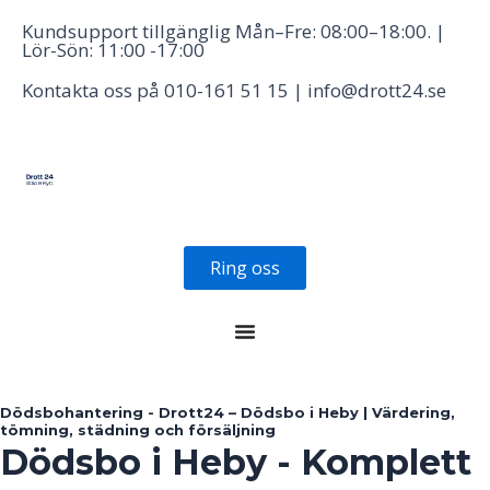
Hoppa
Kundsupport tillgänglig Mån–Fre: 08:00–18:00. |
till
Lör-Sön: 11:00 -17:00
innehåll
Kontakta oss på 010-161 51 15 | info@drott24.se
Ring oss
Dödsbohantering - Drott24 – Dödsbo i Heby | Värdering,
tömning, städning och försäljning
Dödsbo i Heby - Komplett