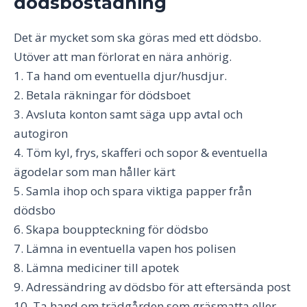
dödsbostädning
Det är mycket som ska göras med ett dödsbo.
Utöver att man förlorat en nära anhörig.
1. Ta hand om eventuella djur/husdjur.
2. Betala räkningar för dödsboet
3. Avsluta konton samt säga upp avtal och
autogiron
4. Töm kyl, frys, skafferi och sopor & eventuella
ägodelar som man håller kärt
5. Samla ihop och spara viktiga papper från
dödsbo
6. Skapa bouppteckning för dödsbo
7. Lämna in eventuella vapen hos polisen
8. Lämna mediciner till apotek
9. Adressändring av dödsbo för att eftersända post
10. Ta hand om trädgården som gräsmatta eller