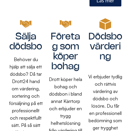
Läs mer
Sälja
Företa
Dödsbo
dödsbo
g som
värderi
köper
ng
Behöver du
bohag
hjälp att sälja ett
dödsbo? Då tar
Vi erbjuder tydlig
Drott köper hela
Drott24 hand
och rättvis
bohag och
om värdering,
värdering av
dödsbon i bland
sortering och
dödsbo och
annat Kärrtorp
försäljning på ett
lösöre. Du får
och erbjuder en
professionellt
en professionell
trygg
och respektfullt
bedömning som
helhetslösning
sätt. På så sätt
ger trygghet
från värdering till