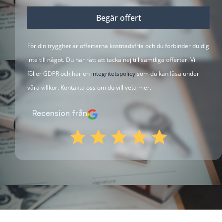
Begär offert
För din trygghet är offerterna kostnadsfria och du förbinder du dig
inte till något. Du har rätt att tacka nej till samtliga offerter. Vi
följer GDPR och har en
integritetspolicy
som du kan läsa under
våra villkor. Kontakta oss om du vill veta mer.
Recension från