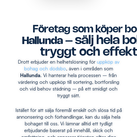
Företag som köper bo
sälj hela b
Hallunda
–
tryggt och effekt
Drott erbjuder en helhetslösning för
uppköp av
bohag och dödsbo
, även i områden som
Hallunda
. Vi hanterar hela processen – från
värdering och uppköp till sortering, bortforsling
och vid behov städning – på ett smidigt och
tryggt sätt.
Istället för att sälja föremål enskilt och slösa tid på
annonsering och förhandlingar, kan du sälja hela
bohaget till oss. Vi lämnar alltid ett tydligt
erbjudande baserat på innehåll, skick och
omfattning, och anpassar tjänsten efter dina