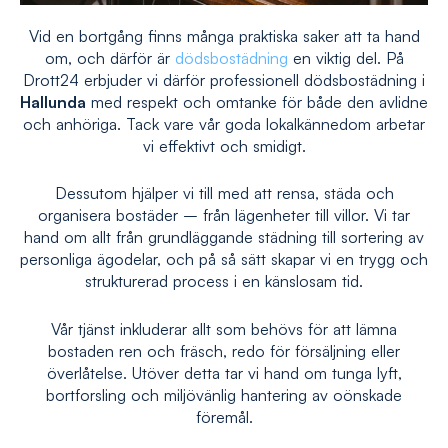
Vid en bortgång finns många praktiska saker att ta hand
om, och därför är
dödsbostädning
en viktig del. På
Drott24 erbjuder vi därför professionell dödsbostädning i
Hallunda
med respekt och omtanke för både den avlidne
och anhöriga. Tack vare vår goda lokalkännedom arbetar
vi effektivt och smidigt.
Dessutom hjälper vi till med att rensa, städa och
organisera bostäder – från lägenheter till villor. Vi tar
hand om allt från grundläggande städning till sortering av
personliga ägodelar, och på så sätt skapar vi en trygg och
strukturerad process i en känslosam tid.
Vår tjänst inkluderar allt som behövs för att lämna
bostaden ren och fräsch, redo för försäljning eller
överlåtelse. Utöver detta tar vi hand om tunga lyft,
bortforsling och miljövänlig hantering av oönskade
föremål.