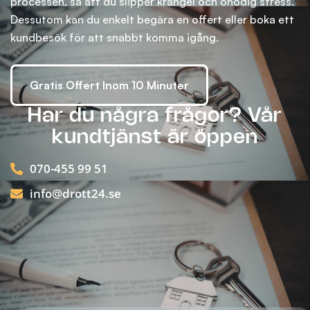
processen, så att du slipper krångel och onödig stress.
Dessutom kan du enkelt begära en offert eller boka ett
kundbesök för att snabbt komma igång.
Gratis Offert Inom 10 Minuter
Har du några frågor? Vår
kundtjänst är öppen
070-455 99 51
info@drott24.se