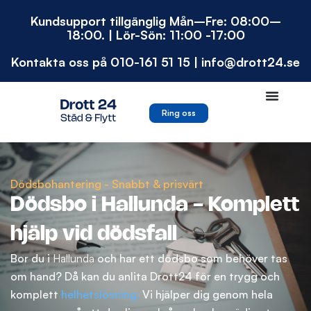
Hoppa
Kundsupport tillgänglig Mån–Fre: 08:00–
till
18:00. | Lör-Sön: 11:00 -17:00
innehåll
Kontakta oss på 010-161 51 15 | info@drott24.se
Ring oss
Dödsbohantering - Snabbt & prisvärt
Dödsbo i Hallunda - Komplett
hjälp vid dödsfall
Bor du i
Hallunda
och har ett dödsbo som behöver tas
om hand? Då kan du anlita Drott24 för en trygg och
komplett
helhetslösning.
Vi hjälper dig genom hela