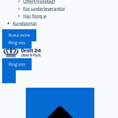
Offert (Företag)
För underleverantör
Här finns vi
Kundportal
Boka möte
Ring oss
Ring oss