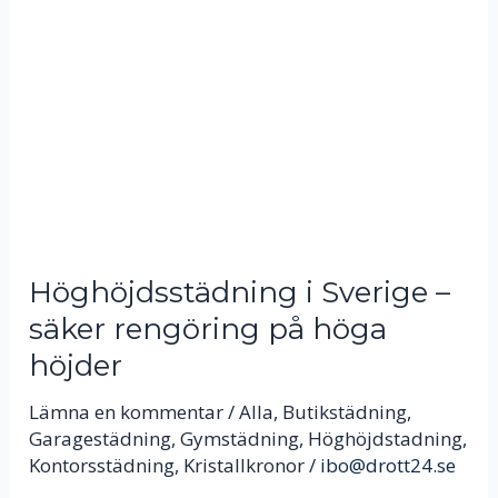
Sverige
–
säker
rengöring
på
höga
höjder
Höghöjdsstädning i Sverige –
säker rengöring på höga
höjder
Lämna en kommentar
/
Alla
,
Butikstädning
,
Garagestädning
,
Gymstädning
,
Höghöjdstadning
,
Kontorsstädning
,
Kristallkronor
/
ibo@drott24.se