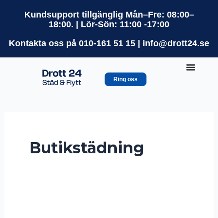
Hoppa
Kundsupport tillgänglig Mån–Fre: 08:00–
till
18:00. | Lör-Sön: 11:00 -17:00
innehåll
Kontakta oss på 010-161 51 15 | info@drott24.se
Ring oss
Butikstädning
Höghöjdsstädning
i