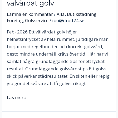
välvårdat golv
Lämna en kommentar
/
Alla
,
Butikstädning
,
Företag
,
Golvservice
/
ibo@drott24.se
Feb- 2026 Ett välvårdat golv höjer
helhetsintrycket av hela rummet. Ju tidigare man
börjar med regelbunden och korrekt golvvård,
desto mindre underhåll krävs över tid. Här har vi
samlat några grundläggande tips för ett lyckat
resultat. Grundläggande golvvårdstips Ett golvs
skick påverkar städresultatet. En sliten eller repig
yta gör det svårare att få golvet riktigt
Läs mer »