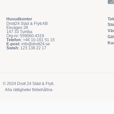
90
Huvudkontor
Tel
Drott24 Städ & Flytt AB
Sto
Ekvägen 28
Väs
147 33 Tumba
Org-nr: 559060-4319
Göt
Telefon:
+46 10-161 51 15
Ku
E-post:
info@drott24.se
Swish:
123 138 22 17
© 2024 Drott 24 Städ & Flytt.
Alla rättigheter förbehållna