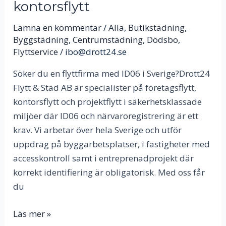
kontorsflytt
–
Säker
Lämna en kommentar
/
Alla
,
Butikstädning
,
företagsflytt
Byggstädning
,
Centrumstädning
,
Dödsbo
,
och
Flyttservice
/
ibo@drott24.se
kontorsflytt
Söker du en flyttfirma med ID06 i Sverige?Drott24
Flytt & Städ AB är specialister på företagsflytt,
kontorsflytt och projektflytt i säkerhetsklassade
miljöer där ID06 och närvaroregistrering är ett
krav. Vi arbetar över hela Sverige och utför
uppdrag på byggarbetsplatser, i fastigheter med
accesskontroll samt i entreprenadprojekt där
korrekt identifiering är obligatorisk. Med oss får
du
Läs mer »