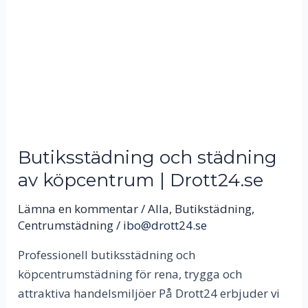
av
köpcentrum
|
Drott24.se
Butiksstädning och städning
av köpcentrum | Drott24.se
Lämna en kommentar
/
Alla
,
Butikstädning
,
Centrumstädning
/
ibo@drott24.se
Professionell butiksstädning och
köpcentrumstädning för rena, trygga och
attraktiva handelsmiljöer På Drott24 erbjuder vi