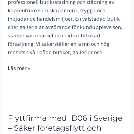
professionell butiksstädning och städning av
köpcentrum som skapar rena, trygga och
inbjudande handelsmiljöer. En välstädad butik
eller galleria är avgörande för kundupplevelsen,
stärker varumärket och bidrar till ökad
försäljning. Vi säkerställer en jämn och hög
renhetsnivå i både butiker, gallerior och
Läs mer »
Flyttfirma
med
ID06
Flyttfirma med ID06 i Sverige
i
– Säker företagsflytt och
Sverige