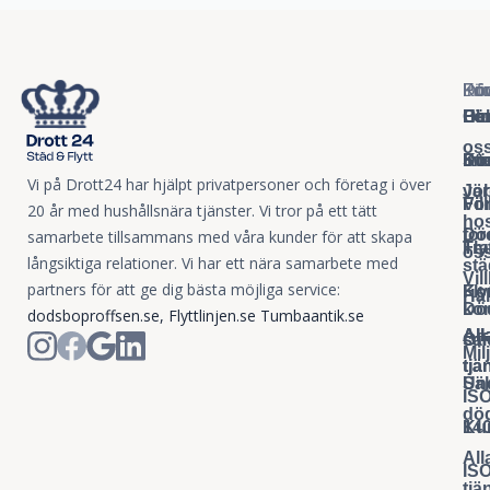
Pri
För
Dö
Kon
Inf
He
Fö
Hel
O
Bl
os
Sto
Ko
Dö
Int
Vi på Drott24 har hjälpt privatpersoner och företag i över
vär
Jo
Fö
Fö
Vil
20 år med hushållsnära tjänster. Vi tror på ett tätt
ho
Dö
för
samarbete tillsammans med våra kunder för att skapa
Fly
Tr
os
långsiktiga relationer. Vi har ett nära samarbete med
st
Vil
partners för att ge dig bästa möjliga service:
Fly
Kon
Hål
Dö
ko
dodsboproffsen.se
,
Flyttlinjen.se
Tumbaantik.se
All
All
sa
Off
Mil
tjä
tjä
Säl
Und
IS
dö
Ku
14
All
IS
tjä