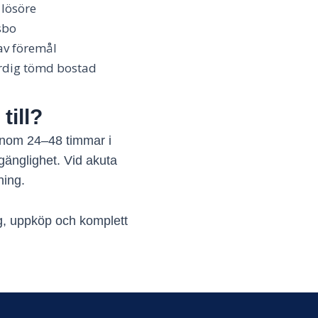
 lösöre
sbo
av föremål
färdig tömd bostad
till?
 inom 24–48 timmar i
gänglighet. Vid akuta
ning.
g, uppköp och komplett