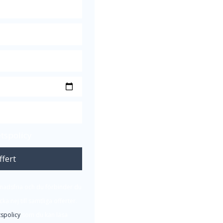
etspolicy
ffert
tnadsfria och du förbinder du
acka nej till samtliga offerter.
tspolicy
som du kan läsa