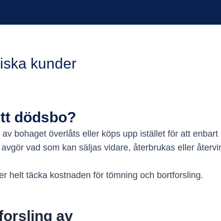
iska kunder
ett dödsbo?
ar av bohaget överlåts eller köps upp istället för att enba
 avgör vad som kan säljas vidare, återbrukas eller återvi
r helt täcka kostnaden för tömning och bortforsling.
forsling av