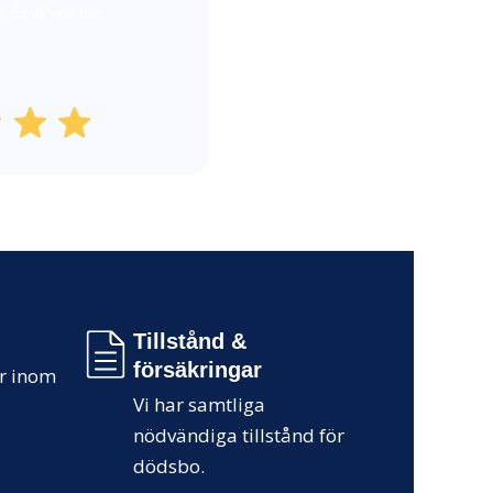
 du vill veta mer.
Tillstånd &
försäkringar
ör inom
Vi har samtliga
nödvändiga tillstånd för
dödsbo.