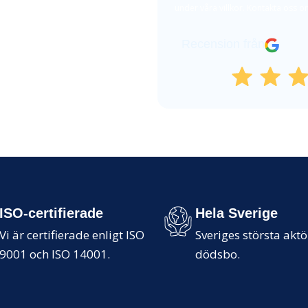
under våra villkor. Kontakta oss om
dtjänst är öppen
Recension från
ISO-certifierade
Hela Sverige
Vi är certifierade enligt ISO
Sveriges största akt
9001 och ISO 14001.
dödsbo.