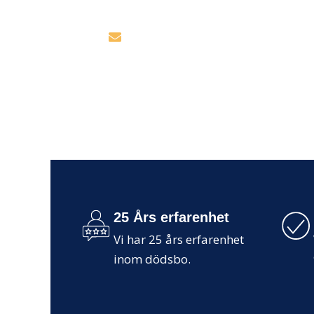
Har du några frågor? Vår kun
info@drott24.se
25 Års erfarenhet
Vi har 25 års erfarenhet
inom dödsbo.