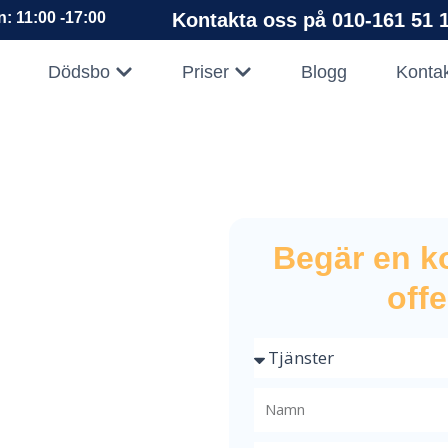
: 11:00 -17:00
Kontakta oss på 010-161 51 1
pna Företag
Öppna Dödsbo
Öppna Priser
Dödsbo
Priser
Blogg
Konta
Begär en k
offe
 i
– Trygg