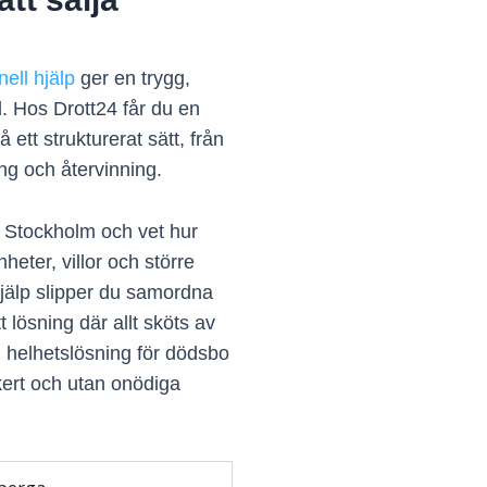
nell hjälp
ger en trygg,
ål. Hos Drott24 får du en
ett strukturerat sätt, från
ing och återvinning.
i Stockholm och vet hur
eter, villor och större
hjälp slipper du samordna
t lösning där allt sköts av
 helhetslösning för dödsbo
äkert och utan onödiga