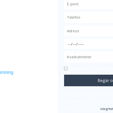
uppköp &
ng |
 svårt och
4 en trygg
 dödsbo i Stockholm. Vi
Acceptera vår integrit
ömning
och
enkel från start till
Begär o
För din trygghet är offerterna kos
la eller ett helt bohag
dig inte till något. Du har rätt att t
mning och en snabb
Vi följer GDPR och har en
integrite