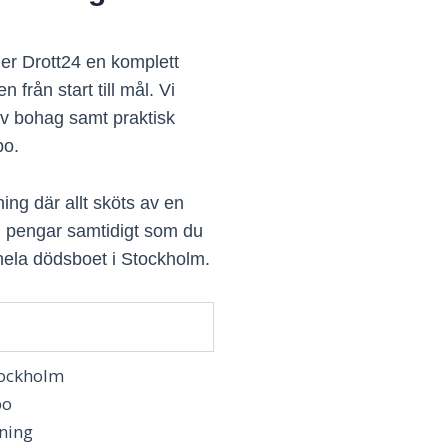
er Drott24 en komplett
 från start till mål. Vi
v bohag samt praktisk
bo.
ning där allt sköts av en
h pengar samtidigt som du
 hela dödsboet i Stockholm.
tockholm
bo
ning