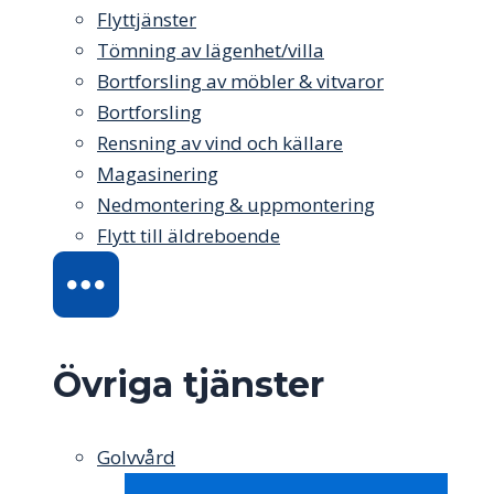
Flyttjänster
Tömning av lägenhet/villa
Bortforsling av möbler & vitvaror
Bortforsling
Rensning av vind och källare
Magasinering
Nedmontering & uppmontering
Flytt till äldreboende
Övriga tjänster
Golvvård