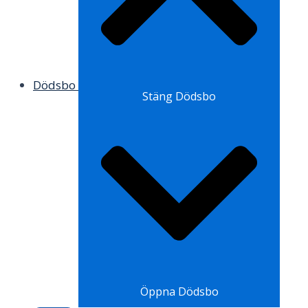
Dödsbo
Stäng Dödsbo
Öppna Dödsbo