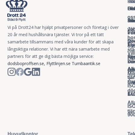
Pri
För
Dö
Kon
Inf
He
Fö
Hel
O
Bl
os
Sto
Ko
Dö
Int
Vi på Drott24 har hjälpt privatpersoner och företag i över
vär
Jo
Fö
Fö
Vil
20 år med hushållsnära tjänster. Vi tror på ett tätt
ho
Dö
för
samarbete tillsammans med våra kunder för att skapa
Fly
Tr
os
långsiktiga relationer. Vi har ett nära samarbete med
st
Vil
partners för att ge dig bästa möjliga service:
Fly
Kon
Hål
Dö
ko
dodsboproffsen.se
,
Flyttlinjen.se
Tumbaantik.se
All
All
sa
Off
Mil
tjä
tjä
Säl
Und
IS
dö
Ku
14
All
IS
tjä
90
Huvudkontor
Tel