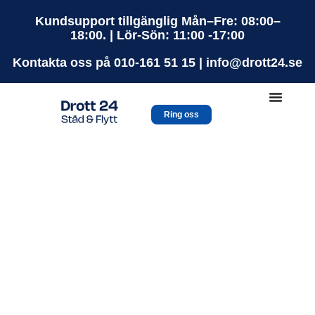
Hoppa
Kundsupport tillgänglig Mån–Fre: 08:00–
till
18:00. | Lör-Sön: 11:00 -17:00
innehåll
Kontakta oss på 010-161 51 15 | info@drott24.se
Ring oss
Höghöjdstädning Säker