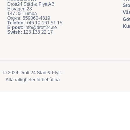
Drott24 Städ & Flytt AB
Sto
Ekvägen 28
Väs
147 33 Tumba
Org-nr: 559060-4319
Göt
Telefon:
+46 10-161 51 15
Ku
E-post:
info@drott24.se
Swish:
123 138 22 17
© 2024 Drott 24 Städ & Flytt.
Alla rättigheter förbehållna